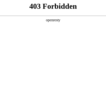
产品及服务
行业解决方案
合作伙伴
投资者关系
讯数码旗下PA视讯鲲泰发布「人工智能+」产品矩阵
2025 / 09 / 20
，PA视讯鲲泰发布业界首款基于鲲鹏920新型号的大模型训推一体服务器KunTai 
泰于9月19日华为全联接大会期间再度升级智算产品线并进行品牌的“AI化”升级
业智能化。